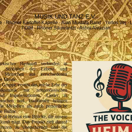
MUSIK UND TANZ E.V.
e - Rhöner Kartoffel-Kapelle - Alan Mustafa Band - Yerlos Vej - 
FOIM - Rhöner Säuwäntzt
- Ashot Aivazian
rkischer Herkunft verbinden in
ie Schönheit des Lebens und
t Menschen aus verschiedenen
re Musik.
r Gruppe vereint das reiche Erbe der
olksmusik mit zeitgenössischen
nd Improvisationen. Lieder in
prachen und Traditionen bringen
elle Melodien als auch persönliche
ie Bühne.
ce of Heimat eine Brücke, die unsere
unft trägt. Das Projekt zielt darauf
Grenzen zu überschreiten und die