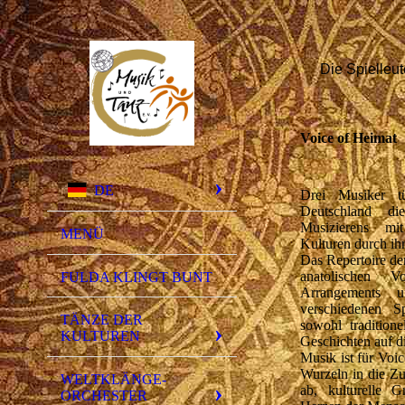
Die Spielleut
Voice of Heimat
DE
Drei Musiker tü
Deutschland d
Musizierens mi
MENÜ
Kulturen durch ih
Das Repertoire de
anatolischen V
FULDA KLINGT BUNT
Arrangements u
verschiedenen S
TÄNZE DER
sowohl tradition
KULTUREN
Geschichten auf d
Musik ist für Voi
Wurzeln in die Zuk
WELTKLÄNGE-
ab, kulturelle 
ORCHESTER