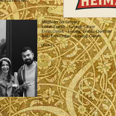
en zu erreichen.
Mitglieder der Gruppe:
Emrah Emekli – Gesang, Gitarre
Evrim Öztürk – Gesang, Tenbûr, Querflöte
Arda Eren Doğan – Gesang, Gitarre
(v.l.n.r.)