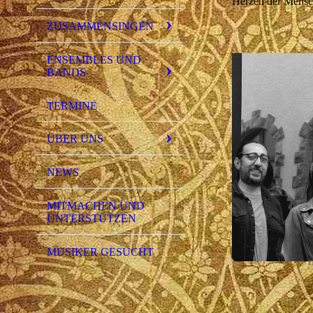
Herzen der Mensch
ZUSAMMENSINGEN
ENSEMBLES UND
BANDS
TERMINE
ÜBER UNS
NEWS
MITMACHEN UND
UNTERSTÜTZEN
MUSIKER GESUCHT