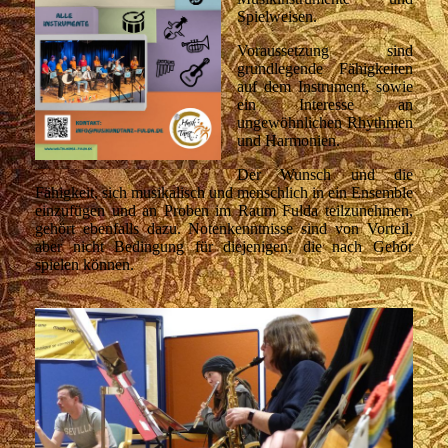
Spielweisen.
Voraussetzung sind
grundlegende Fähigkeiten
auf dem Instrument, sowie
ein Interesse an
ungewöhnlichen Rhythmen
und Harmonien.
Der Wunsch und die
Fähigkeit, sich musikalisch und menschlich in ein Ensemble
einzufügen und an Proben im Raum Fulda teilzunehmen,
gehört ebenfalls dazu. Notenkenntnisse sind von Vorteil,
aber nicht Bedingung für diejenigen, die nach Gehör
spielen können.