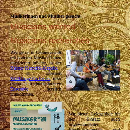
Musikerinnen und Musiker gesucht
Musicians wanted
Musiciens recherchés
Wer gerne in Gemeinschaft
mit anderen Musiker*innen
musizieren möchte, in der
Rhöner Kartoffel-Kapelle,
in unserem
Weltklänge-Orchester
oder
eventuell in einem anderen
Ensemble
herzlich
willkommen.
Wir bieten Gelegenheit für
den Einsatz auch
ungewöhnlicher
Musikinstrumente und