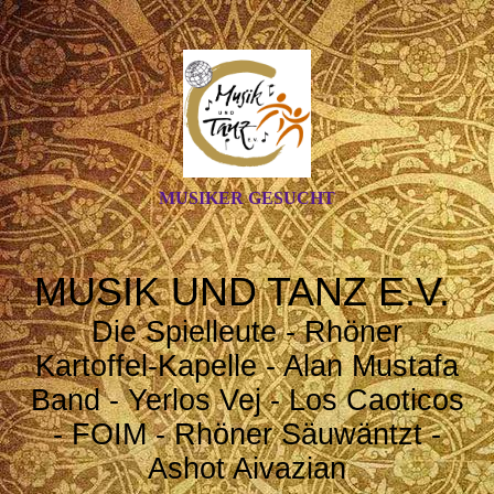
MUSIKER GESUCHT
MUSIK UND TANZ E.V.
Die Spielleute - Rhöner
Kartoffel-Kapelle - Alan Mustafa
Band - Yerlos Vej - Los Caoticos
- FOIM - Rhöner Säuwäntzt
-
Ashot Aivazian