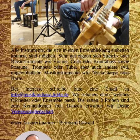
Alle Instrumente, die sich in einen Ensembleklang einbetten
können, sind möglich. Sehr gut eignen sich Streich- oder
Blasinstrumente wie Violine, Cello oder Kontrabass sowie
Posaune, Trompete oder Tuba, aber auch andere evtl.
ungewöhnliche Musikinstrumente wie Nyckelharpa oder
Harfe.
Bei Interesse schreibe bitte eine Email an
info@musikundtanz-fulda.de
. Wir schauen dann, welches
Orchester oder Ensemble passt. Die ersten 3 Proben sind
zum Kennenlernen frei. Danach erwarten wir Deine
Vereinsmitgliedschaft
.
erster Ansprechpartner : Bernhard Oswald